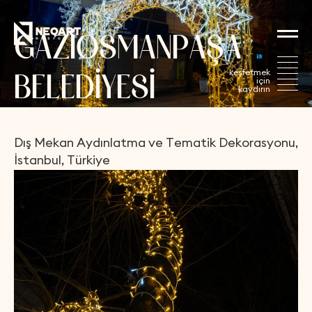
G
A
Z
İ
O
S
M
A
N
P
A
Ş
A
B
E
L
E
D
İ
Y
E
S
İ
Dış
Mekan
Aydınlatma
ve
Tematik
Dekorasyonu,
İstanbul,
Türkiye