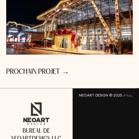
P
R
O
C
H
A
I
N
P
R
O
J
E
T
→
NEOART DESIGN © 2025
B
U
R
E
A
U
D
E
N
E
O
A
R
T
D
E
S
I
G
N
L
L
C