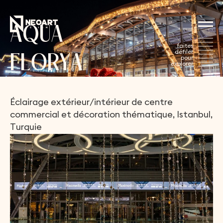
A
Q
U
A
F
L
O
R
Y
A
Éclairage
extérieur/intérieur
de
centre
commercial
et
décoration
thématique,
Istanbul,
Turquie