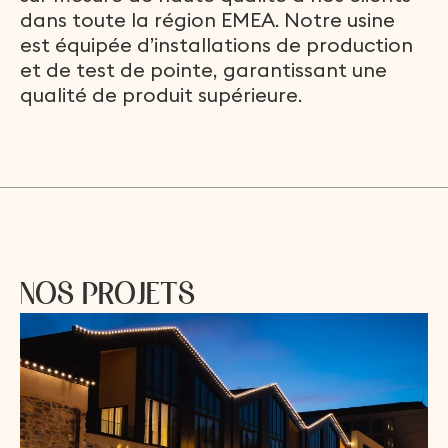
d
a
n
s
t
o
u
t
e
l
a
r
é
g
i
o
n
E
M
E
A
.
N
o
t
r
e
u
s
i
n
e
e
s
t
é
q
u
i
p
é
e
d
’
i
n
s
t
a
l
l
a
t
i
o
n
s
d
e
p
r
o
d
u
c
t
i
o
n
e
t
d
e
t
e
s
t
d
e
p
o
i
n
t
e
,
g
a
r
a
n
t
i
s
s
a
n
t
u
n
e
q
u
a
l
i
t
é
d
e
p
r
o
d
u
i
t
s
u
p
é
r
i
e
u
r
e
.
N
O
S
P
R
O
J
E
T
S