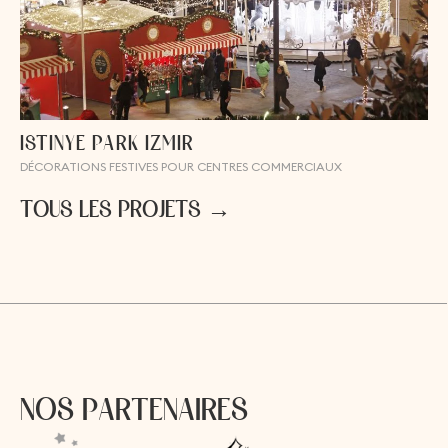
ISTINYE PARK IZMIR
DÉCORATIONS FESTIVES POUR CENTRES COMMERCIAUX
T
O
U
S
L
E
S
P
R
O
J
E
T
S
→
N
O
S
P
A
R
T
E
N
A
I
R
E
S