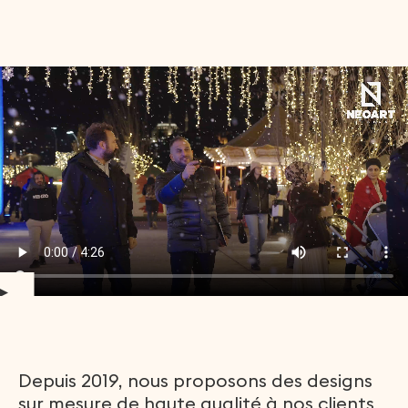
D
e
p
u
i
s
2
0
1
9
,
n
o
u
s
p
r
o
p
o
s
o
n
s
d
e
s
d
e
s
i
g
n
s
s
u
r
m
e
s
u
r
e
d
e
h
a
u
t
e
q
u
a
l
i
t
é
à
n
o
s
c
l
i
e
n
t
s