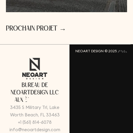
P
R
O
C
H
A
I
N
P
R
O
J
E
T
→
NEOART DESIGN © 2025
B
U
R
E
A
U
D
E
N
E
O
A
R
T
D
E
S
I
G
N
L
L
C
A
U
X
É
T
A
T
S
-
U
N
I
S
3435 S Military Trl, Lake
Worth Beach, FL 33463
+1 (561) 814-6078
info@neoartdesign.com