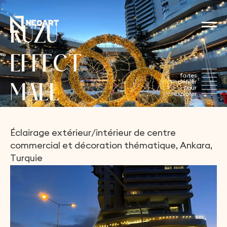
K
U
Z
U
E
F
F
E
C
T
M
A
L
L
Éclairage
extérieur/intérieur
de
centre
commercial
et
décoration
thématique,
Ankara,
Turquie