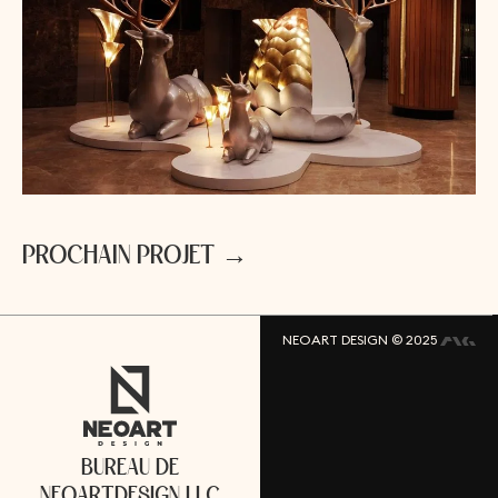
P
R
O
C
H
A
I
N
P
R
O
J
E
T
→
NEOART DESIGN © 2025
B
U
R
E
A
U
D
E
N
E
O
A
R
T
D
E
S
I
G
N
L
L
C