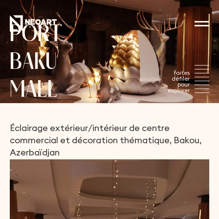
P
O
R
T
B
A
K
U
M
A
L
L
Éclairage
extérieur/intérieur
de
centre
commercial
et
décoration
thématique,
Bakou,
Azerbaïdjan